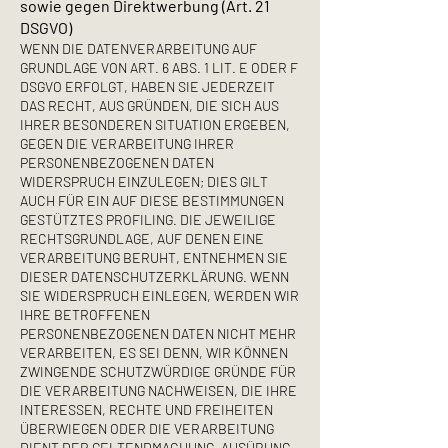
sowie gegen Direktwerbung (Art. 21
DSGVO)
WENN DIE DATENVERARBEITUNG AUF
GRUNDLAGE VON ART. 6 ABS. 1 LIT. E ODER F
DSGVO ERFOLGT, HABEN SIE JEDERZEIT
DAS RECHT, AUS GRÜNDEN, DIE SICH AUS
IHRER BESONDEREN SITUATION ERGEBEN,
GEGEN DIE VERARBEITUNG IHRER
PERSONENBEZOGENEN DATEN
WIDERSPRUCH EINZULEGEN; DIES GILT
AUCH FÜR EIN AUF DIESE BESTIMMUNGEN
GESTÜTZTES PROFILING. DIE JEWEILIGE
RECHTSGRUNDLAGE, AUF DENEN EINE
VERARBEITUNG BERUHT, ENTNEHMEN SIE
DIESER DATENSCHUTZERKLÄRUNG. WENN
SIE WIDERSPRUCH EINLEGEN, WERDEN WIR
IHRE BETROFFENEN
PERSONENBEZOGENEN DATEN NICHT MEHR
VERARBEITEN, ES SEI DENN, WIR KÖNNEN
ZWINGENDE SCHUTZWÜRDIGE GRÜNDE FÜR
DIE VERARBEITUNG NACHWEISEN, DIE IHRE
INTERESSEN, RECHTE UND FREIHEITEN
ÜBERWIEGEN ODER DIE VERARBEITUNG
DIENT DER GELTENDMACHUNG, AUSÜBUNG