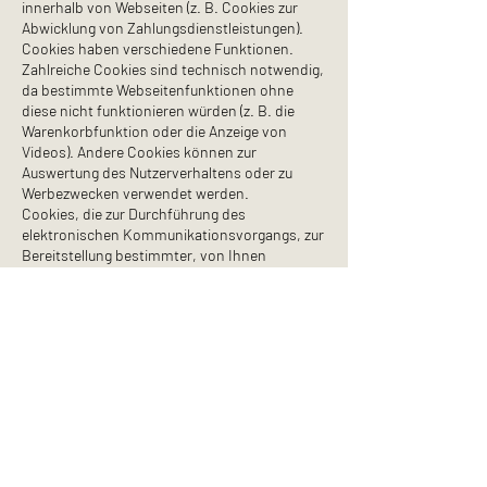
innerhalb von Webseiten (z. B. Cookies zur
Abwicklung von Zahlungsdienstleistungen).
Cookies haben verschiedene Funktionen.
Zahlreiche Cookies sind technisch notwendig,
da bestimmte Webseitenfunktionen ohne
diese nicht funktionieren würden (z. B. die
Warenkorbfunktion oder die Anzeige von
Videos). Andere Cookies können zur
Auswertung des Nutzerverhaltens oder zu
Werbezwecken verwendet werden.
Cookies, die zur Durchführung des
elektronischen Kommunikationsvorgangs, zur
Bereitstellung bestimmter, von Ihnen
erwünschter Funktionen (z. B. für die
Warenkorbfunktion) oder zur Optimierung der
Website (z. B. Cookies zur Messung des
Webpublikums) erforderlich sind (notwendige
Cookies), werden auf Grundlage von Art. 6 Abs.
1 lit. f DSGVO gespeichert, sofern keine andere
Rechtsgrundlage angegeben wird. Der
Websitebetreiber hat ein berechtigtes
Interesse an der Speicherung von
notwendigen Cookies zur technisch
fehlerfreien und optimierten Bereitstellung