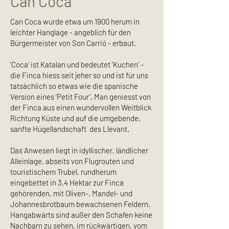
Can Coca
Can Coca wurde etwa um 1900 herum in
leichter Hanglage - angeblich für den
Bürgermeister von Son Carrió - erbaut.
'Coca' ist Katalan und bedeutet 'Kuchen' -
die Finca hiess seit jeher so und ist für uns
tatsächlich so etwas wie die spanische
Version eines 'Petit Four'. Man geniesst von
der Finca aus einen wundervollen Weitblick
Richtung Küste und auf die umgebende,
sanfte Hügellandschaft des Llevant.
Das Anwesen liegt in idyllischer, ländlicher
Alleinlage, abseits von Flugrouten und
touristischem Trubel, rundherum
eingebettet in 3,4 Hektar zur Finca
gehörenden, mit Oliven-, Mandel- und
Johannesbrotbaum bewachsenen Feldern.
Hangabwärts sind außer den Schafen keine
Nachbarn zu sehen, im rückwärtigen, vom